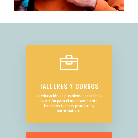

TALLERES Y CURSOS
La educación es posiblemente la única
salvación para el medioambiente,
hacemos talleres prácticos y
participativos.