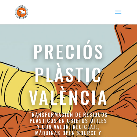
PRECIÓS
PLÀSTIC
VALÈNCIA
TRANSFORMACIÓN DE RESIDUOS
PLÁSTICOS EN OBJETOS ÚTILES
Y CON VALOR. RECICLAJE,
MÁQUINAS OPEN SOURCE Y